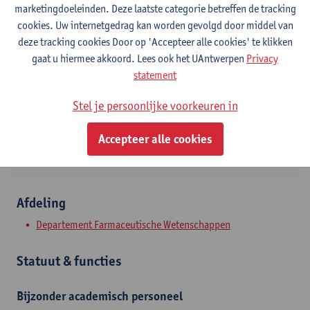
marketingdoeleinden. Deze laatste categorie betreffen de tracking
cookies. Uw internetgedrag kan worden gevolgd door middel van
Contact
deze tracking cookies Door op 'Accepteer alle cookies' te klikken
gaat u hiermee akkoord. Lees ook het UAntwerpen
Privacy
Campus Drie Eiken
statement
Toon e-mailadres
Stel je persoonlijke voorkeuren in
Universiteitsplein 1
2610 Wilrijk, BEL
Accepteer alle cookies
Afdeling
Departement Farmaceutische Wetenschappen
Statuut & functies
Bijzonder academisch personeel