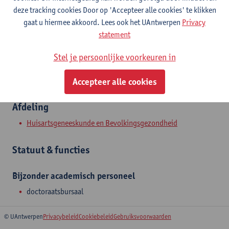
Contact
deze tracking cookies Door op 'Accepteer alle cookies' te klikken
gaat u hiermee akkoord. Lees ook het UAntwerpen
Privacy
Toon e-mailadres
statement
Doornstraat 331
Stel je persoonlijke voorkeuren in
2610 Wilrijk, BEL
Accepteer alle cookies
Afdeling
Huisartsgeneeskunde en Bevolkingsgezondheid
Statuut & functies
Bijzonder academisch personeel
doctoraatsbursaal
© UAntwerpen
Privacybeleid
Cookiebeleid
Gebruiksvoorwaarden