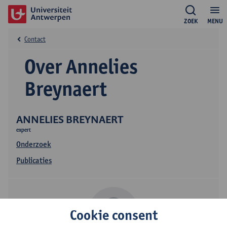
ZOEK
MENU
Contact
Over Annelies
Breynaert
ANNELIES BREYNAERT
expert
Onderzoek
Publicaties
Cookie consent