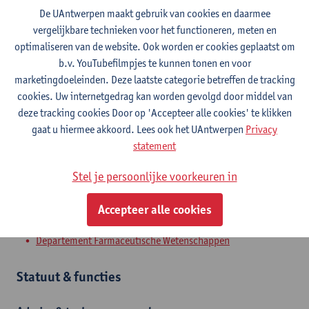
De UAntwerpen maakt gebruik van cookies en daarmee
vergelijkbare technieken voor het functioneren, meten en
Contact
optimaliseren van de website. Ook worden er cookies geplaatst om
b.v. YouTubefilmpjes te kunnen tonen en voor
Campus Drie Eiken
marketingdoeleinden. Deze laatste categorie betreffen de tracking
Toon e-mailadres
cookies. Uw internetgedrag kan worden gevolgd door middel van
Tel.
+3232659086
deze tracking cookies Door op 'Accepteer alle cookies' te klikken
gaat u hiermee akkoord. Lees ook het UAntwerpen
Privacy
Universiteitsplein 1
statement
2610 Wilrijk, BEL
Stel je persoonlijke voorkeuren in
Accepteer alle cookies
Afdeling
Departement Farmaceutische Wetenschappen
Statuut & functies