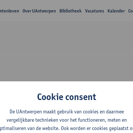
ntenleven
Over UAntwerpen
Bibliotheek
Vacatures
Kalender
Co
Over Annemie Van E
Cookie consent
De UAntwerpen maakt gebruik van cookies en daarmee
vergelijkbare technieken voor het functioneren, meten en
ptimaliseren van de website. Ook worden er cookies geplaatst 