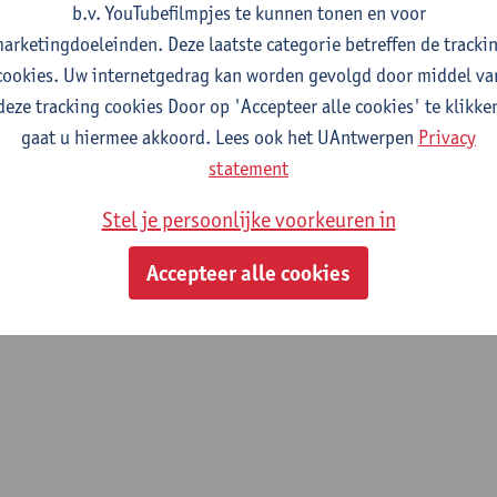
b.v. YouTubefilmpjes te kunnen tonen en voor
fdeling
arketingdoeleinden. Deze laatste categorie betreffen de tracki
cookies. Uw internetgedrag kan worden gevolgd door middel va
Moleculair -Morfologie-Microscopie
deze tracking cookies Door op 'Accepteer alle cookies' te klikke
gaat u hiermee akkoord. Lees ook het UAntwerpen
Privacy
nterne mandaten
statement
andaat
sociaal mandaat
Stel je persoonlijke voorkeuren in
Evacuatiehelper CDE (effectief titularis)
Accepteer alle cookies