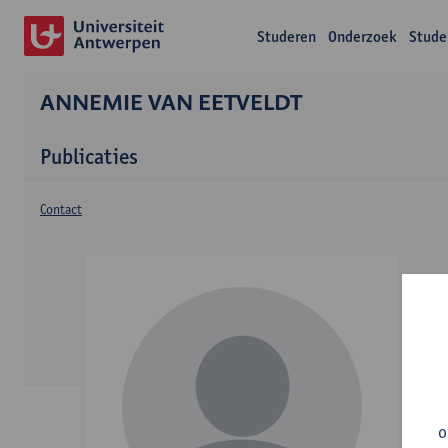
Studeren
Onderzoek
Stude
ANNEMIE VAN EETVELDT
Publicaties
Contact
o