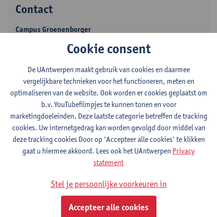
Contact
Campus Groenenborger
Cookie consent
Toon e-mailadres
Tel.
+3232654915
De UAntwerpen maakt gebruik van cookies en daarmee
Groenenborgerlaan 171
vergelijkbare technieken voor het functioneren, meten en
2020 Antwerpen, BEL
optimaliseren van de website. Ook worden er cookies geplaatst om
b.v. YouTubefilmpjes te kunnen tonen en voor
marketingdoeleinden. Deze laatste categorie betreffen de tracking
cookies. Uw internetgedrag kan worden gevolgd door middel van
deze tracking cookies Door op 'Accepteer alle cookies' te klikken
Campus Groenenborger
gaat u hiermee akkoord. Lees ook het UAntwerpen
Privacy
Toon e-mailadres
statement
Tel.
+3232654915
Stel je persoonlijke voorkeuren in
Groenenborgerlaan 171
2020 Antwerpen, BEL
Accepteer alle cookies