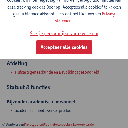
cookies. Uw internetgedrag kan worden gevolgd door middel van
Contact
deze tracking cookies Door op 'Accepteer alle cookies' te klikken
gaat u hiermee akkoord. Lees ook het UAntwerpen
Privacy
Toon e-mailadres
statement
Doornstraat 331
Stel je persoonlijke voorkeuren in
2610 Wilrijk, BEL
Accepteer alle cookies
Afdeling
Huisartsgeneeskunde en Bevolkingsgezondheid
Statuut & functies
Bijzonder academisch personeel
academisch medewerker predoc
© UAntwerpen
Privacybeleid
Cookiebeleid
Gebruiksvoorwaarden