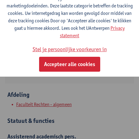
marketingdoeleinden. Deze laatste categorie betreffen de tracking
Contact
cookies. Uw internetgedrag kan worden gevolgd door middel van
deze tracking cookies Door op 'Accepteer alle cookies' te klikken
Stadscampus
gaat u hiermee akkoord. Lees ook het UAntwerpen
Privacy
statement
Toon e-mailadres
Tel.
+3232653627
Stel je persoonlijke voorkeuren in
Venusstraat 23
Accepteer alle cookies
2000 Antwerpen, BEL
Afdeling
Faculteit Rechten - algemeen
Statuut & functies
Assisterend academisch pers.