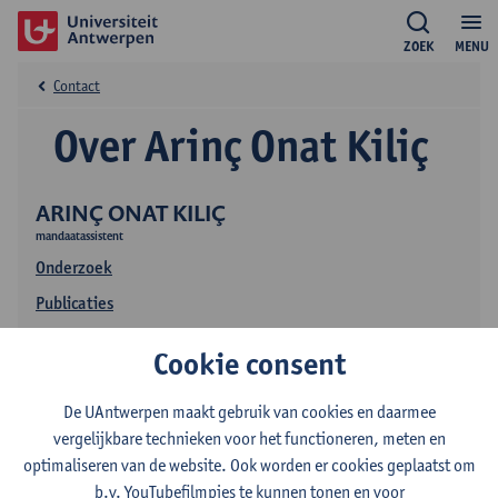
ZOEK
MENU
Contact
Over Arinç Onat Kiliç
ARINÇ ONAT KILIÇ
mandaatassistent
Onderzoek
Publicaties
Onderwijs
Cookie consent
De UAntwerpen maakt gebruik van cookies en daarmee
vergelijkbare technieken voor het functioneren, meten en
optimaliseren van de website. Ook worden er cookies geplaatst om
b.v. YouTubefilmpjes te kunnen tonen en voor