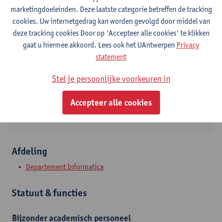
marketingdoeleinden. Deze laatste categorie betreffen de tracking
Contact
cookies. Uw internetgedrag kan worden gevolgd door middel van
deze tracking cookies Door op 'Accepteer alle cookies' te klikken
Stadscampus
gaat u hiermee akkoord. Lees ook het UAntwerpen
Privacy
statement
Toon e-mailadres
Tel.
+3232652661
Stel je persoonlijke voorkeuren in
Sint-Pietersvliet 7
Accepteer alle cookies
2000 Antwerpen, BEL
Afdeling
Departement Informatica
Statuut & functies
Bijzonder academisch personeel