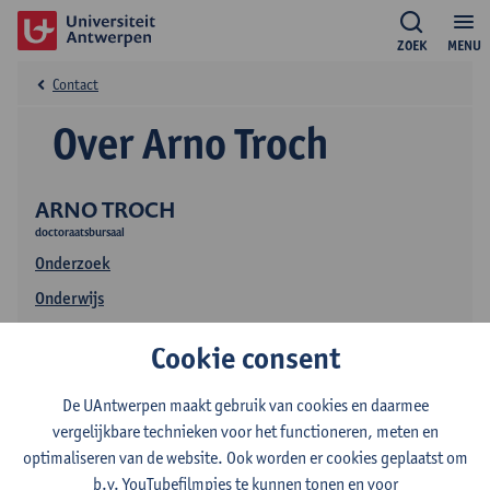
ZOEK
MENU
Contact
Over Arno Troch
ARNO TROCH
doctoraatsbursaal
Onderzoek
Onderwijs
Publicaties
Cookie consent
De UAntwerpen maakt gebruik van cookies en daarmee
vergelijkbare technieken voor het functioneren, meten en
optimaliseren van de website. Ook worden er cookies geplaatst om
b.v. YouTubefilmpjes te kunnen tonen en voor