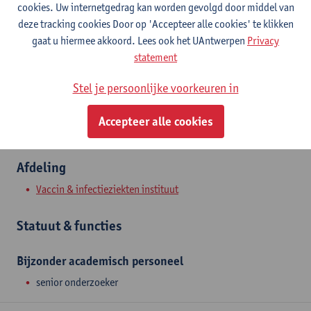
cookies. Uw internetgedrag kan worden gevolgd door middel van
Campus Drie Eiken
deze tracking cookies Door op 'Accepteer alle cookies' te klikken
Toon e-mailadres
gaat u hiermee akkoord. Lees ook het UAntwerpen
Privacy
Tel.
+3232654829
statement
Drie Eikenstraat 663
Stel je persoonlijke voorkeuren in
2650 Edegem, BEL
Accepteer alle cookies
Afdeling
Vaccin & infectieziekten instituut
Statuut & functies
Bijzonder academisch personeel
senior onderzoeker