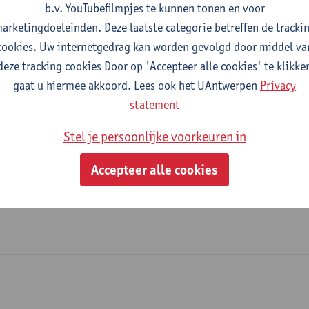
b.v. YouTubefilmpjes te kunnen tonen en voor
Dienst Gebouwen - algemeen
arketingdoeleinden. Deze laatste categorie betreffen de tracki
cookies. Uw internetgedrag kan worden gevolgd door middel va
tatuut & functies
deze tracking cookies Door op 'Accepteer alle cookies' te klikke
gaat u hiermee akkoord. Lees ook het UAntwerpen
Privacy
dmin. & techn. personeel
statement
technisch medewerker
Stel je persoonlijke voorkeuren in
Accepteer alle cookies