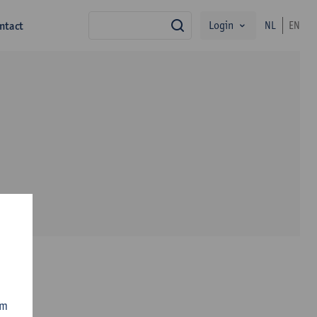
Login
ntact
NL
EN
zoek
om