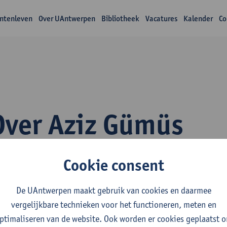
ntenleven
Over UAntwerpen
Bibliotheek
Vacatures
Kalender
Co
Over Aziz Gümüs
Cookie consent
De UAntwerpen maakt gebruik van cookies en daarmee
vergelijkbare technieken voor het functioneren, meten en
fdeling
ptimaliseren van de website. Ook worden er cookies geplaatst 