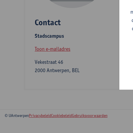
m
Contact
S
Stadscampus
A
Toon e-mailadres
Vekestraat 46
2000 Antwerpen, BEL
© UAntwerpen
Privacybeleid
Cookiebeleid
Gebruiksvoorwaarden