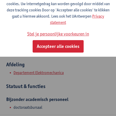
Contact
cookies. Uw internetgedrag kan worden gevolgd door middel van
deze tracking cookies Door op 'Accepteer alle cookies' te klikken
Campus Groenenborger
gaat u hiermee akkoord. Lees ook het UAntwerpen
Privacy
statement
Toon e-mailadres
Groenenborgerlaan 171
Stel je persoonlijke voorkeuren in
2020 Antwerpen, BEL
Accepteer alle cookies
Afdeling
Departement Elektromechanica
Statuut & functies
Bijzonder academisch personeel
doctoraatsbursaal