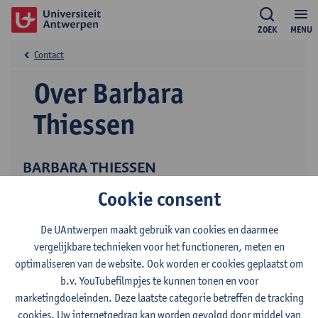
ZOEK
MENU
Contact
Over Barbara
Thiessen
BARBARA THIESSEN
gedetacheerd BAP predoc
Cookie consent
Onderwijs
Onderzoek
De UAntwerpen maakt gebruik van cookies en daarmee
vergelijkbare technieken voor het functioneren, meten en
optimaliseren van de website. Ook worden er cookies geplaatst om
b.v. YouTubefilmpjes te kunnen tonen en voor
marketingdoeleinden. Deze laatste categorie betreffen de tracking
cookies. Uw internetgedrag kan worden gevolgd door middel van