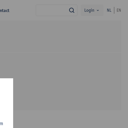
Login
ntact
NL
EN
zoek
om