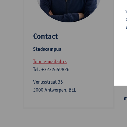
A
m
Contact
S
Stadscampus
A
Toon e-mailadres
Tel.
+3232659826
I
Venusstraat 35
2000 Antwerpen, BEL
m