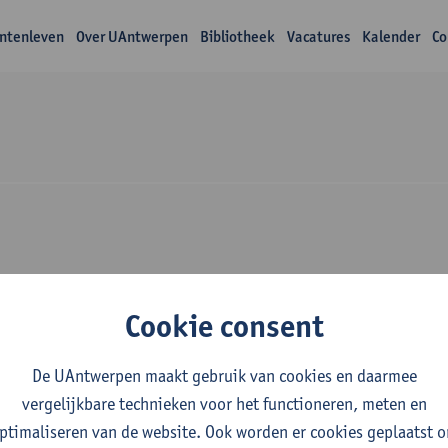
ntenleven
Over UAntwerpen
Bibliotheek
Vacatures
Kalender
Co
Over Bart Moelans
Cookie consent
De UAntwerpen maakt gebruik van cookies en daarmee
vergelijkbare technieken voor het functioneren, meten en
ptimaliseren van de website. Ook worden er cookies geplaatst 