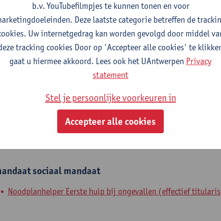
b.v. YouTubefilmpjes te kunnen tonen en voor
fdeling
arketingdoeleinden. Deze laatste categorie betreffen de tracki
cookies. Uw internetgedrag kan worden gevolgd door middel va
Anet
deze tracking cookies Door op 'Accepteer alle cookies' te klikke
gaat u hiermee akkoord. Lees ook het UAntwerpen
Privacy
tatuut & functies
statement
dmin. & techn. personeel
Stel je persoonlijke voorkeuren in
technologisch manager
Accepteer alle cookies
nterne mandaten
andaat
sociaal mandaat
Noodplanhelper Eerste hulp bij ongevallen (effectief titularis