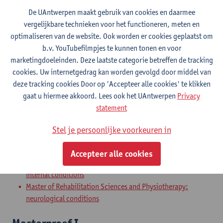
De UAntwerpen maakt gebruik van cookies en daarmee
vergelijkbare technieken voor het functioneren, meten en
Kinesitherapie in de geestelijke
optimaliseren van de website. Ook worden er cookies geplaatst om
gezondheidszorg en maatschappij
b.v. YouTubefilmpjes te kunnen tonen en voor
marketingdoeleinden. Deze laatste categorie betreffen de tracking
Master in de revalidatiewetenschappen en de kinesitherapie
cookies. Uw internetgedrag kan worden gevolgd door middel van
Master in de revalidatiewetenschappen en de kinesitherapie
deze tracking cookies Door op 'Accepteer alle cookies' te klikken
Master in de revalidatiewetenschappen en de kinesitherapie
gaat u hiermee akkoord. Lees ook het UAntwerpen
Privacy
Master in de revalidatiewetenschappen en de kinesitherapie
statement
Physiotherapy in mental health care
Stel je persoonlijke voorkeuren in
and society
Accepteer alle cookies
Master of Rehabilitation Sciences and Physiotherapy:
internal conditions
Master of Rehabilitation Sciences and Physiotherapy:
neurological conditions