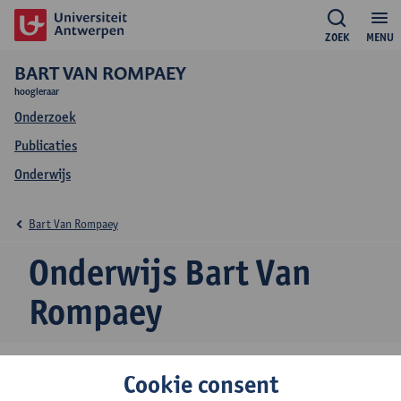
ZOEK
MENU
BART VAN ROMPAEY
hoogleraar
Onderzoek
Publicaties
Onderwijs
Bart Van Rompaey
Onderwijs Bart Van
Rompaey
Cookie consent
2026-2027
2025-2026
2024-2025