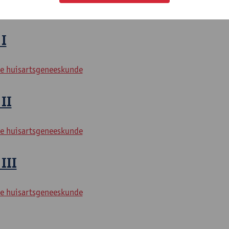
litation Sciences and Physiotherapy: neurological conditions
 I
e huisartsgeneeskunde
II
e huisartsgeneeskunde
III
e huisartsgeneeskunde