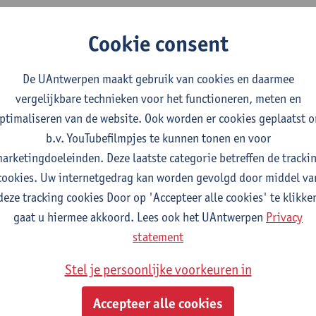
Cookie consent
2026-2027
2025-2026
2024-2025
De UAntwerpen maakt gebruik van cookies en daarmee
ie in de geestelijke gezondheidszorg e
vergelijkbare technieken voor het functioneren, meten en
ij
ptimaliseren van de website. Ook worden er cookies geplaatst 
b.v. YouTubefilmpjes te kunnen tonen en voor
arketingdoeleinden. Deze laatste categorie betreffen de tracki
alidatiewetenschappen en de kinesitherapie
cookies. Uw internetgedrag kan worden gevolgd door middel va
alidatiewetenschappen en de kinesitherapie
deze tracking cookies Door op 'Accepteer alle cookies' te klikke
alidatiewetenschappen en de kinesitherapie
gaat u hiermee akkoord. Lees ook het UAntwerpen
Privacy
alidatiewetenschappen en de kinesitherapie
statement
y in mental health care and society
Stel je persoonlijke voorkeuren in
Accepteer alle cookies
litation Sciences and Physiotherapy: internal conditions