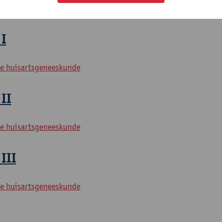
litation Sciences and Physiotherapy: neurological conditions
 I
e huisartsgeneeskunde
II
e huisartsgeneeskunde
III
e huisartsgeneeskunde