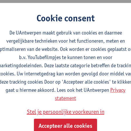
Cookie consent
2026-2027
2025-2026
2024-2025
De UAntwerpen maakt gebruik van cookies en daarmee
ie in de geestelijke gezondheidszorg e
vergelijkbare technieken voor het functioneren, meten en
ij
ptimaliseren van de website. Ook worden er cookies geplaatst 
b.v. YouTubefilmpjes te kunnen tonen en voor
arketingdoeleinden. Deze laatste categorie betreffen de tracki
alidatiewetenschappen en de kinesitherapie
cookies. Uw internetgedrag kan worden gevolgd door middel va
alidatiewetenschappen en de kinesitherapie
deze tracking cookies Door op 'Accepteer alle cookies' te klikke
alidatiewetenschappen en de kinesitherapie
gaat u hiermee akkoord. Lees ook het UAntwerpen
Privacy
alidatiewetenschappen en de kinesitherapie
statement
y in mental health care and society
Stel je persoonlijke voorkeuren in
Accepteer alle cookies
litation Sciences and Physiotherapy: internal conditions