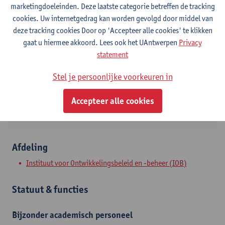
marketingdoeleinden. Deze laatste categorie betreffen de tracking
cookies. Uw internetgedrag kan worden gevolgd door middel van
Contact
deze tracking cookies Door op 'Accepteer alle cookies' te klikken
gaat u hiermee akkoord. Lees ook het UAntwerpen
Privacy
Stadscampus
statement
Toon e-mailadres
Stel je persoonlijke voorkeuren in
Lange Sint-Annastraat 7
2000 Antwerpen, BEL
Accepteer alle cookies
Afdeling
Instituut voor Ontwikkelingsbeleid en -beheer (IOB)
Statuut & functies
Bijzonder academisch personeel