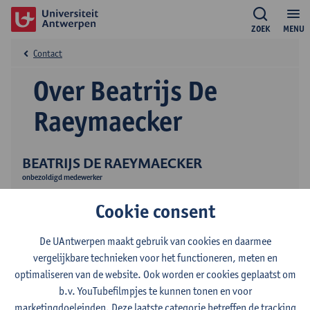
ZOEK
MENU
Contact
Over Beatrijs De
Raeymaecker
BEATRIJS DE RAEYMAECKER
onbezoldigd medewerker
Onderzoek
Cookie consent
De UAntwerpen maakt gebruik van cookies en daarmee
vergelijkbare technieken voor het functioneren, meten en
optimaliseren van de website. Ook worden er cookies geplaatst om
b.v. YouTubefilmpjes te kunnen tonen en voor
marketingdoeleinden. Deze laatste categorie betreffen de tracking