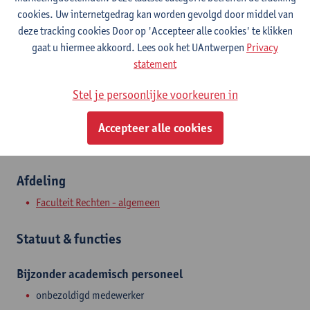
Contact
cookies. Uw internetgedrag kan worden gevolgd door middel van
deze tracking cookies Door op 'Accepteer alle cookies' te klikken
Stadscampus
gaat u hiermee akkoord. Lees ook het UAntwerpen
Privacy
statement
Toon e-mailadres
Stel je persoonlijke voorkeuren in
Venusstraat 23
2000 Antwerpen, BEL
Accepteer alle cookies
Afdeling
Faculteit Rechten - algemeen
Statuut & functies
Bijzonder academisch personeel
onbezoldigd medewerker