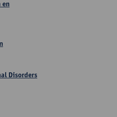
 en
n
nal Disorders