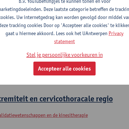
b.v. YouTubefilmpjes te kunnen tonen en voor
arketingdoeleinden. Deze laatste categorie betreffen de tracki
alidatiewetenschappen en de kinesitherapie
cookies. Uw internetgedrag kan worden gevolgd door middel va
alidatiewetenschappen en de kinesitherapie
deze tracking cookies Door op 'Accepteer alle cookies' te klikke
alidatiewetenschappen en de kinesitherapie
gaat u hiermee akkoord. Lees ook het UAntwerpen
Privacy
alidatiewetenschappen en de kinesitherapie
statement
ernships
Stel je persoonlijke voorkeuren in
Accepteer alle cookies
litation Sciences and Physiotherapy: internal conditions
litation Sciences and Physiotherapy: neurological conditions
remiteit en cervicothoracale regio
alidatiewetenschappen en de kinesitherapie