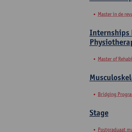
Master in de rev
Internships 
Physiothera
Master of Rehabi
Musculoskel
Bridging Progra
Stage
Postgraduaat mu