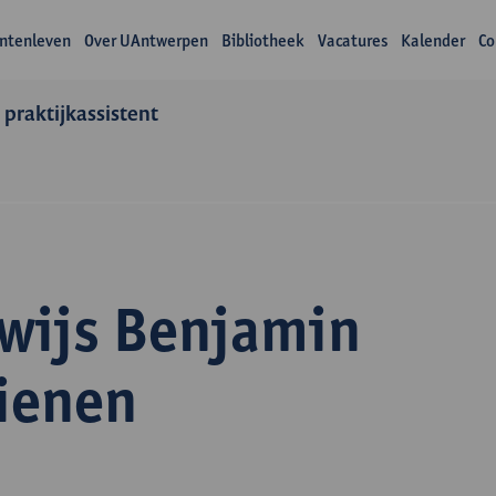
ntenleven
Over UAntwerpen
Bibliotheek
Vacatures
Kalender
Co
 praktijkassistent
wijs Benjamin
ienen