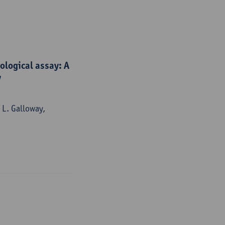
ological assay: A
y
 L. Galloway,