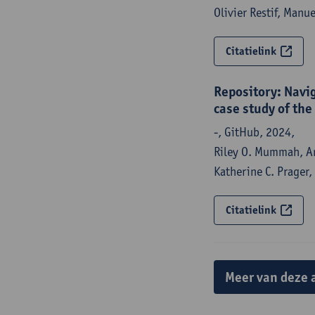
Olivier Restif, Manu
Citatielink
Repository: Navig
case study of the
-, GitHub, 2024,
Riley O. Mummah, An
Katherine C. Prager
Citatielink
Meer van deze 