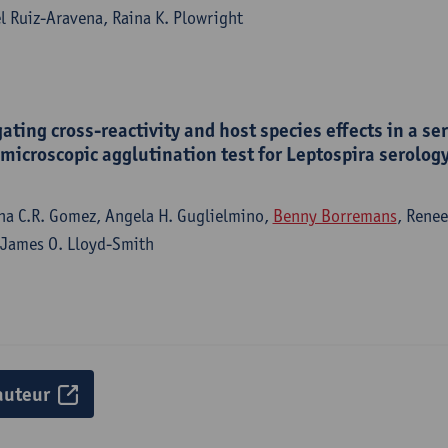
el Ruiz-Aravena, Raina K. Plowright
ating cross-reactivity and host species effects in a ser
 microscopic agglutination test for Leptospira serolog
a C.R. Gomez, Angela H. Guglielmino,
Benny Borremans
, Renee
, James O. Lloyd-Smith
auteur