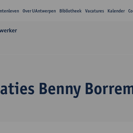
ntenleven
Over UAntwerpen
Bibliotheek
Vacatures
Kalender
Co
werker
caties Benny Borre