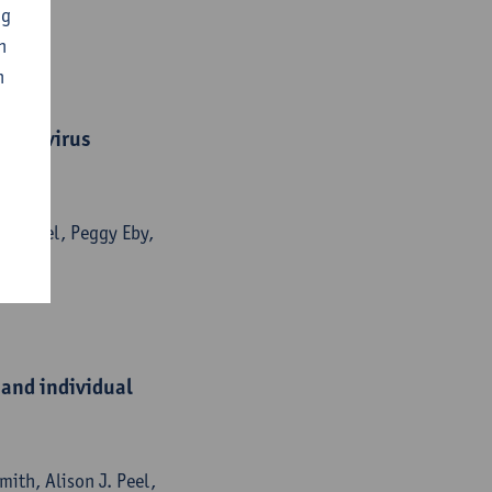
ng
n
n
oves virus
n J. Peel, Peggy Eby,
 and individual
ith, Alison J. Peel,