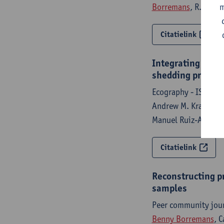
Borremans
, R.K. Pl
m
Citatielink
Integrating host
shedding predict
Ecography - ISSN 0
Andrew M. Kramer, Ch
Manuel Ruiz-Araven
Citatielink
Reconstructing p
samples
Peer community jour
Benny Borremans
, 