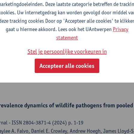
owright, B.A. Han
arketingdoeleinden. Deze laatste categorie betreffen de tracki
cookies. Uw internetgedrag kan worden gevolgd door middel va
deze tracking cookies Door op 'Accepteer alle cookies' te klikke
gaat u hiermee akkoord. Lees ook het UAntwerpen
Privacy
 condition into spatiotemporal multiscale models impr
statement
ions
Stel je persoonlijke voorkeuren in
906-7590-2025:9 (2025) p. 1-13
ristina L. Faust, Adrian A. Castellanos, Ilya R. Fischhoff, Aliso
Accepteer alle cookies
a,
Benny Borremans
, Raina K. Plowright, Barbara A. Han
revalence dynamics of wildlife pathogens from pooled
nal - ISSN 2804-3871-4 (2024) p. 1-19
Caylee A. Falvo, Daniel E. Crowley, Andrew Hoegh, James Lloyd-Sm