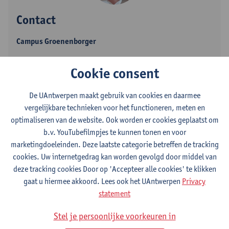
Contact
Campus Groenenborger
Toon e-mailadres
Cookie consent
Tel.
+3232653205
Groenenborgerlaan 171
De UAntwerpen maakt gebruik van cookies en daarmee
2020 Antwerpen, BEL
vergelijkbare technieken voor het functioneren, meten en
optimaliseren van de website. Ook worden er cookies geplaatst om
b.v. YouTubefilmpjes te kunnen tonen en voor
marketingdoeleinden. Deze laatste categorie betreffen de tracking
Afdeling
cookies. Uw internetgedrag kan worden gevolgd door middel van
deze tracking cookies Door op 'Accepteer alle cookies' te klikken
Departement Chemie
gaat u hiermee akkoord. Lees ook het UAntwerpen
Privacy
statement
Statuut & functies
Stel je persoonlijke voorkeuren in
Zelfstandig academisch pers.