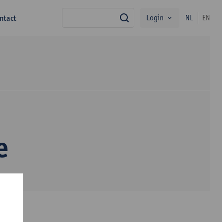
Login
ntact
NL
EN
zoek
e