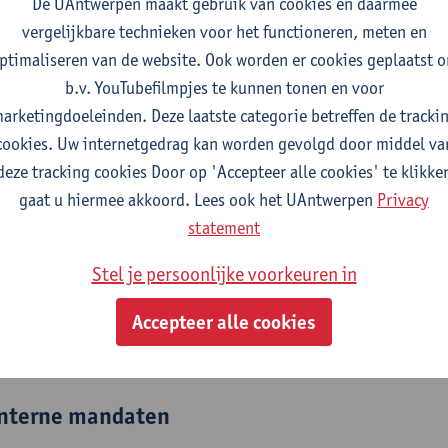
De UAntwerpen maakt gebruik van cookies en daarmee
vergelijkbare technieken voor het functioneren, meten en
fdeling
ptimaliseren van de website. Ook worden er cookies geplaatst 
Departement Management
b.v. YouTubefilmpjes te kunnen tonen en voor
Departement Taalkunde
arketingdoeleinden. Deze laatste categorie betreffen de tracki
cookies. Uw internetgedrag kan worden gevolgd door middel va
tatuut & functies
deze tracking cookies Door op 'Accepteer alle cookies' te klikke
gaat u hiermee akkoord. Lees ook het UAntwerpen
Privacy
ijzonder academisch personeel
statement
gastlector
Stel je persoonlijke voorkeuren in
ssisterend academisch pers.
Accepteer alle cookies
praktijkassistent
nterne mandaten