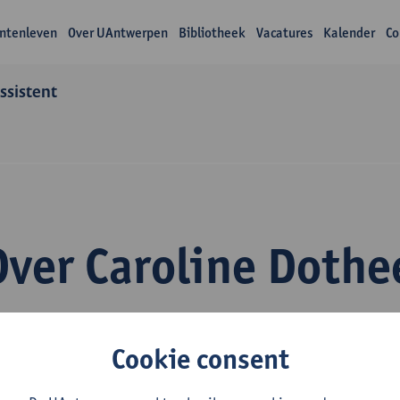
ntenleven
Over UAntwerpen
Bibliotheek
Vacatures
Kalender
Co
assistent
Over Caroline Dothe
Cookie consent