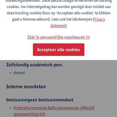
marketingdoeleinden. Deze laatste categorie betreffen de tracking
cookies. Uw internetgedrag kan worden gevolgd door middel van
deze tracking cookies Door op 'Accepteer alle cookies' te klikken
gaat u hiermee akkoord. Lees ook het UAntwerpen
Privacy
Afdeling
statement
Genetica, Farmacologie en Fysiopathologie van Hart,
Stel je persoonlijke voorkeuren in
Bloedvaten en Skelet
Accepteer alle cookies
Statuut & functies
Zelfstandig academisch pers.
docent
Interne mandaten
bestuursorgaan
bestuursmandaat
Onderwijscommissie BaMa Geneeskunde (effectief
stemgerechtigd lid)