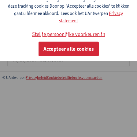
Antwerp Centre for Digital humanities and literary Criticism
deze tracking cookies Door op 'Accepteer alle cookies' te klikken
(ACDC)
gaat u hiermee akkoord. Lees ook het UAntwerpen
Privacy
statement
De vele gezichten van Boendale: het
Stel je persoonlijke voorkeuren in
modelleren van de historische positionaliteit
in Jan van Boendales (ca. 1280-1351?)
Accepteer alle cookies
oeuvre.
01/11/2024 - 31/10/2026
© UAntwerpen
Privacybeleid
Cookiebeleid
Gebruiksvoorwaarden