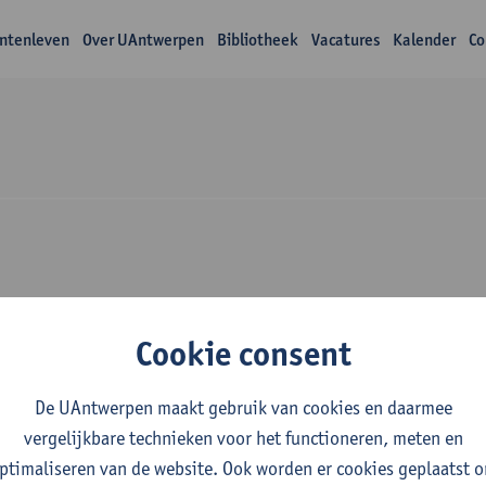
ntenleven
Over UAntwerpen
Bibliotheek
Vacatures
Kalender
Co
Over Catherine Gyse
Cookie consent
De UAntwerpen maakt gebruik van cookies en daarmee
vergelijkbare technieken voor het functioneren, meten en
ptimaliseren van de website. Ook worden er cookies geplaatst 