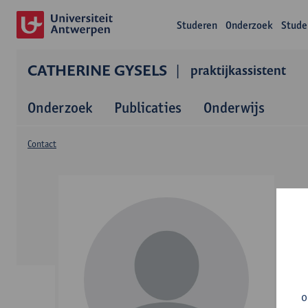
Studeren
Onderzoek
Stude
CATHERINE GYSELS
praktijkassistent
Onderzoek
Publicaties
Onderwijs
Contact
o