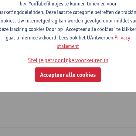
b.v. YouTubefilmpjes te kunnen tonen en voor
fdeling
arketingdoeleinden. Deze laatste categorie betreffen de tracki
cookies. Uw internetgedrag kan worden gevolgd door middel va
Faculteit Rechten - algemeen
deze tracking cookies Door op 'Accepteer alle cookies' te klikke
gaat u hiermee akkoord. Lees ook het UAntwerpen
Privacy
tatuut & functies
statement
ssisterend academisch pers.
Stel je persoonlijke voorkeuren in
praktijkassistent
Accepteer alle cookies