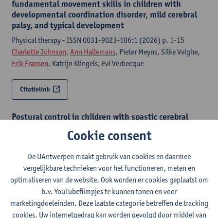
fundamental movement skills in children with
developmental coordination disorder, mild cerebral
palsy, and typical development
Physical therapy - ISSN 0031-9023-106:1 (2026) p. 1-15
Charlotte Johnson
,
Ann Hallemans
, Pieter Meyns, Silke Velghe,
Erik Fransen
, Katrijn Klingels, Evi Verbecque
Citatielink
Postural control in children with spastic cerebral
palsy : the role of brain lesion characteristics
Cookie consent
Pediatric research - ISSN 0031-3998- (2026) p.
Nina Jacobs, Simona Fiori, Andrea Guzzetta, Kaat Desloovere,
De UAntwerpen maakt gebruik van cookies en daarmee
Charlotte Johnson
,
Ann Hallemans
, Els Ortibus, Pieter Meyns
vergelijkbare technieken voor het functioneren, meten en
optimaliseren van de website. Ook worden er cookies geplaatst om
b.v. YouTubefilmpjes te kunnen tonen en voor
Citatielink
marketingdoeleinden. Deze laatste categorie betreffen de tracking
cookies. Uw internetgedrag kan worden gevolgd door middel van