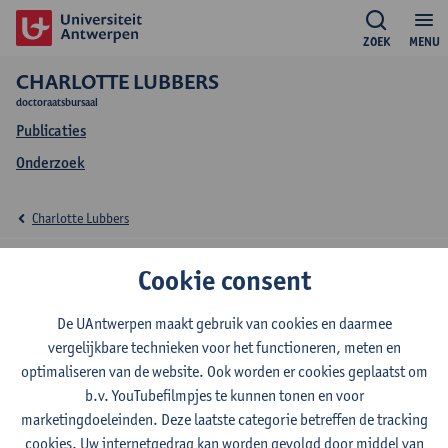
ZOEK
MENU
CHARLOTTE LUBBERS
doctoraatsbursaal
Publicaties
Onderzoek
Charlotte Lubbers
Onderzoek Charlotte
Cookie consent
Lubbers
De UAntwerpen maakt gebruik van cookies en daarmee
vergelijkbare technieken voor het functioneren, meten en
optimaliseren van de website. Ook worden er cookies geplaatst om
b.v. YouTubefilmpjes te kunnen tonen en voor
Onderzoeksgroep
marketingdoeleinden. Deze laatste categorie betreffen de tracking
Instituut voor Globale Gezondheid (GHI)
cookies. Uw internetgedrag kan worden gevolgd door middel van