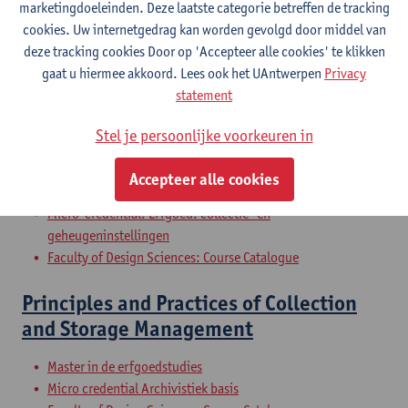
Museum en Depot
marketingdoeleinden. Deze laatste categorie betreffen de tracking
cookies. Uw internetgedrag kan worden gevolgd door middel van
Bachelor in de conservatie-restauratie
deze tracking cookies Door op 'Accepteer alle cookies' te klikken
gaat u hiermee akkoord. Lees ook het UAntwerpen
Privacy
Heritage: Basic Principles in Preventive
statement
Conservation
Stel je persoonlijke voorkeuren in
Master in de erfgoedstudies
Educatieve master in de ontwerpwetenschappen:
Accepteer alle cookies
erfgoedstudies
Micro-credential: Erfgoed: collectie- en
geheugeninstellingen
Faculty of Design Sciences: Course Catalogue
Principles and Practices of Collection
and Storage Management
Master in de erfgoedstudies
Micro credential Archivistiek basis