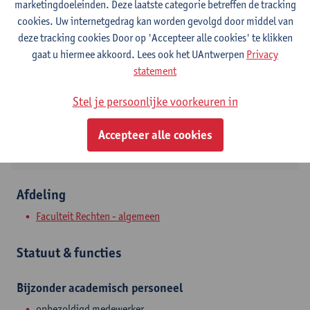
marketingdoeleinden. Deze laatste categorie betreffen de tracking
cookies. Uw internetgedrag kan worden gevolgd door middel van
Contact
deze tracking cookies Door op 'Accepteer alle cookies' te klikken
gaat u hiermee akkoord. Lees ook het UAntwerpen
Privacy
Stadscampus
statement
Toon e-mailadres
Stel je persoonlijke voorkeuren in
Venusstraat 23
2000 Antwerpen, BEL
Accepteer alle cookies
Afdeling
Faculteit Rechten - algemeen
Statuut & functies
Bijzonder academisch personeel
onbezoldigd medewerker