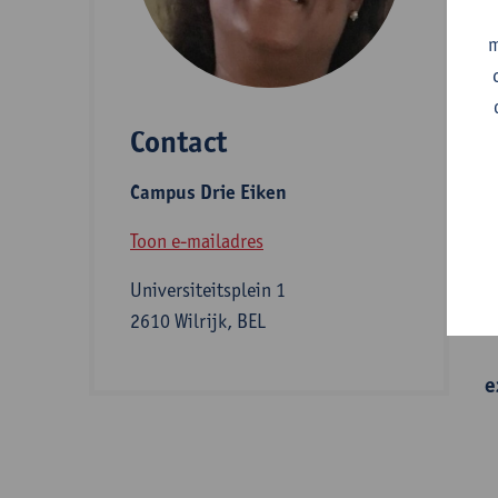
A
m
Contact
S
Campus Drie Eiken
B
Toon e-mailadres
Universiteitsplein 1
I
2610 Wilrijk, BEL
e