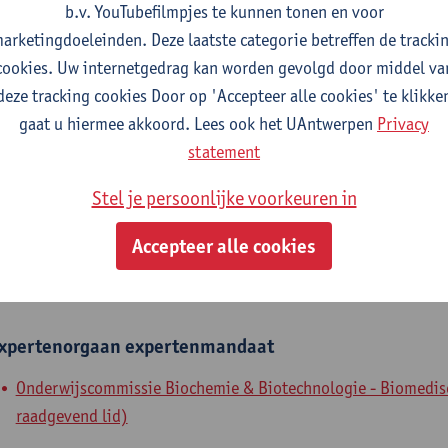
b.v. YouTubefilmpjes te kunnen tonen en voor
fdeling
arketingdoeleinden. Deze laatste categorie betreffen de tracki
cookies. Uw internetgedrag kan worden gevolgd door middel va
Departement Biomedische Wetenschappen
deze tracking cookies Door op 'Accepteer alle cookies' te klikke
gaat u hiermee akkoord. Lees ook het UAntwerpen
Privacy
tatuut & functies
statement
ijzonder academisch personeel
Stel je persoonlijke voorkeuren in
onbezoldigd medewerker
Accepteer alle cookies
nterne mandaten
xpertenorgaan
expertenmandaat
Onderwijscommissie Biochemie & Biotechnologie - Biomedisc
raadgevend lid)