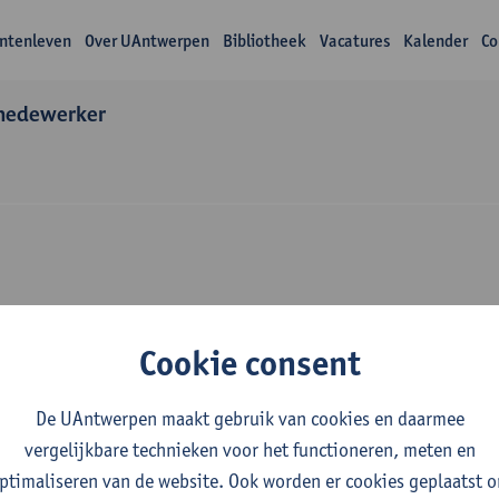
ntenleven
Over UAntwerpen
Bibliotheek
Vacatures
Kalender
Co
medewerker
Over Claudina Perez
Cookie consent
De UAntwerpen maakt gebruik van cookies en daarmee
vergelijkbare technieken voor het functioneren, meten en
ptimaliseren van de website. Ook worden er cookies geplaatst 