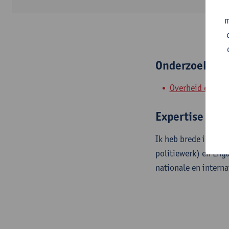
m
Onderzoeksgr
Overheid en Rec
Expertise
Ik heb brede interes
politiewerk) en Eng
nationale en intern