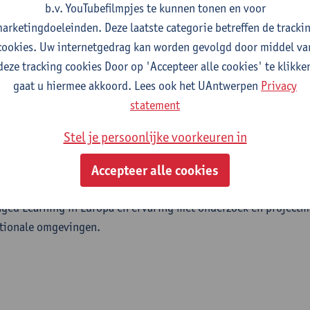
b.v. YouTubefilmpjes te kunnen tonen en voor
arketingdoeleinden. Deze laatste categorie betreffen de tracki
cookies. Uw internetgedrag kan worden gevolgd door middel va
deze tracking cookies Door op 'Accepteer alle cookies' te klikke
oep
gaat u hiermee akkoord. Lees ook het UAntwerpen
Privacy
statement
ht
Stel je persoonlijke voorkeuren in
Accepteer alle cookies
ses in criminologie (expertise in de organisatiecultuur van de po
aged Learning in Europa en ervaring met onderzoek en project
ationale omgevingen.