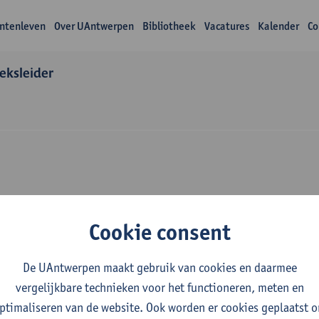
ntenleven
Over UAntwerpen
Bibliotheek
Vacatures
Kalender
Co
eksleider
zoek Courtney Mars
Cookie consent
el
De UAntwerpen maakt gebruik van cookies en daarmee
vergelijkbare technieken voor het functioneren, meten en
ptimaliseren van de website. Ook worden er cookies geplaatst 