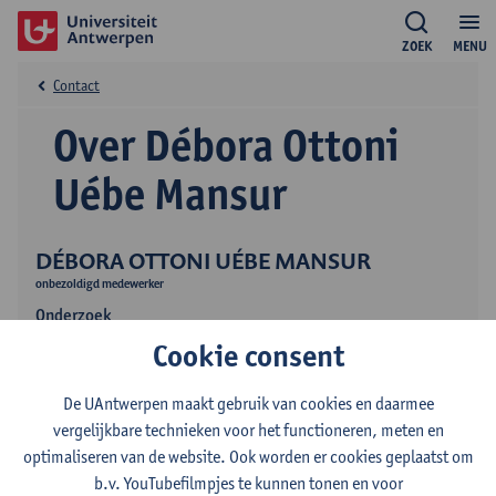
ZOEK
MENU
Contact
Over Débora Ottoni
Uébe Mansur
DÉBORA OTTONI UÉBE MANSUR
onbezoldigd medewerker
Onderzoek
Cookie consent
Publicaties
De UAntwerpen maakt gebruik van cookies en daarmee
vergelijkbare technieken voor het functioneren, meten en
optimaliseren van de website. Ook worden er cookies geplaatst om
b.v. YouTubefilmpjes te kunnen tonen en voor