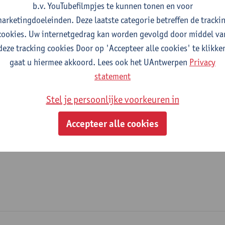
b.v. YouTubefilmpjes te kunnen tonen en voor
fdeling
arketingdoeleinden. Deze laatste categorie betreffen de tracki
cookies. Uw internetgedrag kan worden gevolgd door middel va
Departement Biologie
deze tracking cookies Door op 'Accepteer alle cookies' te klikke
gaat u hiermee akkoord. Lees ook het UAntwerpen
Privacy
tatuut & functies
statement
ijzonder academisch personeel
Stel je persoonlijke voorkeuren in
doctoraatsbursaal
Accepteer alle cookies