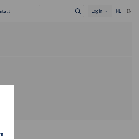
Login
ntact
NL
EN
zoek
om