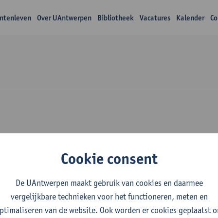
ntenleven
Over UAntwerpen
Bibliotheek
Vacatures
Kalender
Co
Over Demi Rotthier
Cookie consent
De UAntwerpen maakt gebruik van cookies en daarmee
vergelijkbare technieken voor het functioneren, meten en
ptimaliseren van de website. Ook worden er cookies geplaatst 