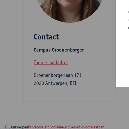
A
m
Contact
S
Campus Groenenborger
B
Toon e-mailadres
Groenenborgerlaan 171
2020 Antwerpen, BEL
© UAntwerpen
Privacybeleid
Cookiebeleid
Gebruiksvoorwaarden