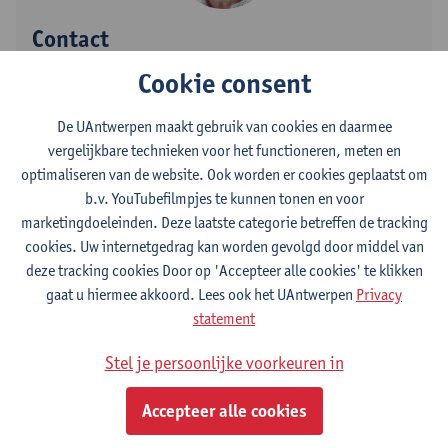
Contact
Cookie consent
Campus Drie Eiken
Toon e-mailadres
De UAntwerpen maakt gebruik van cookies en daarmee
vergelijkbare technieken voor het functioneren, meten en
Universiteitsplein 1
optimaliseren van de website. Ook worden er cookies geplaatst om
2610 Wilrijk, BEL
b.v. YouTubefilmpjes te kunnen tonen en voor
marketingdoeleinden. Deze laatste categorie betreffen de tracking
cookies. Uw internetgedrag kan worden gevolgd door middel van
deze tracking cookies Door op 'Accepteer alle cookies' te klikken
Afdeling
gaat u hiermee akkoord. Lees ook het UAntwerpen
Privacy
Departement Biomedische Wetenschappen
statement
Stel je persoonlijke voorkeuren in
Statuut & functies
Accepteer alle cookies
Emeritus
emeritus occasionele opdracht