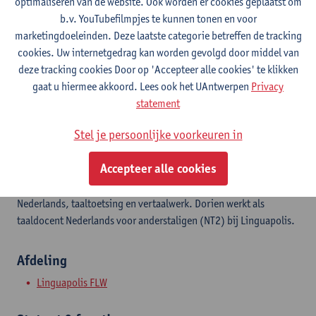
optimaliseren van de website. Ook worden er cookies geplaatst om
Stadscampus
b.v. YouTubefilmpjes te kunnen tonen en voor
marketingdoeleinden. Deze laatste categorie betreffen de tracking
Toon e-mailadres
cookies. Uw internetgedrag kan worden gevolgd door middel van
Kleine Kauwenberg 12
deze tracking cookies Door op 'Accepteer alle cookies' te klikken
2000 Antwerpen, BEL
gaat u hiermee akkoord. Lees ook het UAntwerpen
Privacy
statement
Stel je persoonlijke voorkeuren in
Linguapolis, het taalinstituut van de Universiteit Antwerpen,
Accepteer alle cookies
gelooft in de kracht van taal om talenten te versterken. Je kan bij
ons terecht voor taalcursussen, Academisch Engels en
Nederlands, taaltoetsing en vertaalwerk. Dorien werkt als
taaldocent Nederlands voor anderstaligen (NT2) bij Linguapolis.
Afdeling
Linguapolis FLW