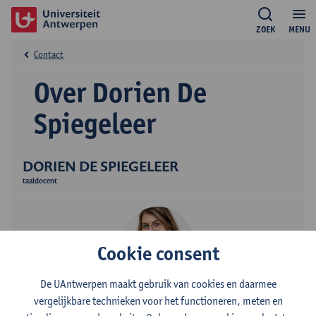
ZOEK
MENU
Contact
Over Dorien De
Spiegeleer
DORIEN DE SPIEGELEER
taaldocent
Cookie consent
De UAntwerpen maakt gebruik van cookies en daarmee
Contact
vergelijkbare technieken voor het functioneren, meten en