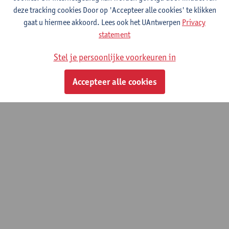
Product-Service Systems Design Project
deze tracking cookies Door op 'Accepteer alle cookies' te klikken
Master in de productontwikkeling
gaat u hiermee akkoord. Lees ook het UAntwerpen
Privacy
Educatieve master in de ontwerpwetenschappen:
statement
productontwikkeling
Stel je persoonlijke voorkeuren in
Faculty of Design Sciences: Course Catalogue
Accepteer alle cookies
© UAntwerpen
Privacybeleid
Cookiebeleid
Gebruiksvoorwaarden