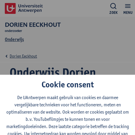
ZOEK
MENU
DORIEN EECKHOUT
onderzoeker
Onderwijs
Dorien Eeckhout
Onderwijs Dorien
Eeckhout
Cookie consent
De UAntwerpen maakt gebruik van cookies en daarmee
vergelijkbare technieken voor het functioneren, meten en
optimaliseren van de website. Ook worden er cookies geplaatst om
2026-2027
2025-2026
2024-2025
b.v. YouTubefilmpjes te kunnen tonen en voor
marketingdoeleinden. Deze laatste categorie betreffen de tracking
cookies. Uw internetgedrag kan worden gevolgd door middel van