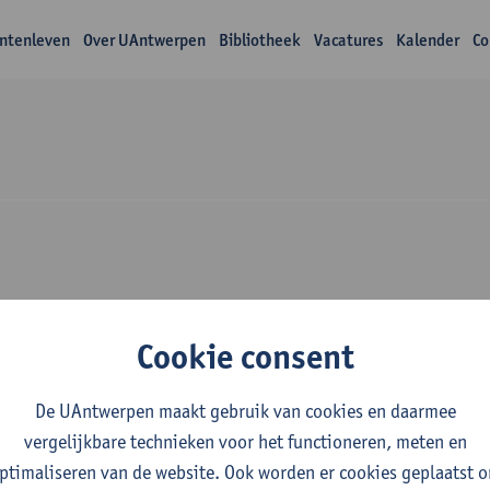
ntenleven
Over UAntwerpen
Bibliotheek
Vacatures
Kalender
Co
Over Dries Mariën
Cookie consent
De UAntwerpen maakt gebruik van cookies en daarmee
vergelijkbare technieken voor het functioneren, meten en
ptimaliseren van de website. Ook worden er cookies geplaatst 