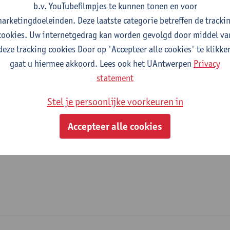
b.v. YouTubefilmpjes te kunnen tonen en voor
fdeling
arketingdoeleinden. Deze laatste categorie betreffen de tracki
cookies. Uw internetgedrag kan worden gevolgd door middel va
Antwerp School of Education - Faculteit Sociale Wetenschapp
deze tracking cookies Door op 'Accepteer alle cookies' te klikke
gaat u hiermee akkoord. Lees ook het UAntwerpen
Privacy
tatuut & functies
statement
ijzonder academisch personeel
Stel je persoonlijke voorkeuren in
onbezoldigd medewerker
Accepteer alle cookies