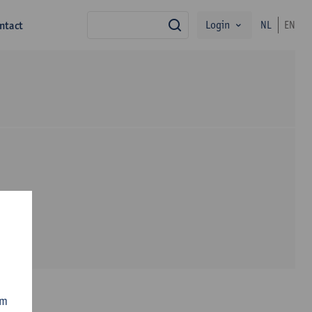
Login
ntact
NL
EN
zoek
om