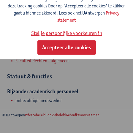
Toon e-mailadres
deze tracking cookies Door op 'Accepteer alle cookies' te klikken
gaat u hiermee akkoord. Lees ook het UAntwerpen
Privacy
Venusstraat 23
statement
2000 Antwerpen, BEL
Stel je persoonlijke voorkeuren in
Accepteer alle cookies
Afdeling
Faculteit Rechten - algemeen
Statuut & functies
Bijzonder academisch personeel
onbezoldigd medewerker
© UAntwerpen
Privacybeleid
Cookiebeleid
Gebruiksvoorwaarden