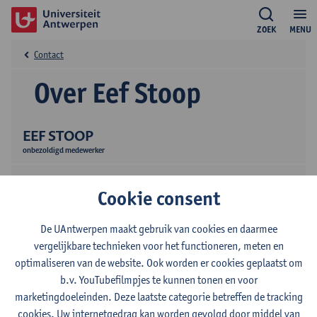
ZOEK
MENU
Contact
Over Eef Stoop
EEF STOOP
onbezoldigd medewerker
Cookie consent
De UAntwerpen maakt gebruik van cookies en daarmee
vergelijkbare technieken voor het functioneren, meten en
optimaliseren van de website. Ook worden er cookies geplaatst om
Contact
b.v. YouTubefilmpjes te kunnen tonen en voor
marketingdoeleinden. Deze laatste categorie betreffen de tracking
Stadscampus
cookies. Uw internetgedrag kan worden gevolgd door middel van