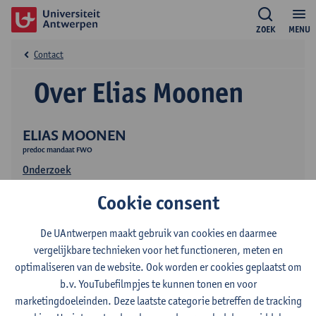
ZOEK
MENU
Contact
Over Elias Moonen
ELIAS MOONEN
predoc mandaat FWO
Onderzoek
Cookie consent
De UAntwerpen maakt gebruik van cookies en daarmee
vergelijkbare technieken voor het functioneren, meten en
optimaliseren van de website. Ook worden er cookies geplaatst om
b.v. YouTubefilmpjes te kunnen tonen en voor
Contact
marketingdoeleinden. Deze laatste categorie betreffen de tracking