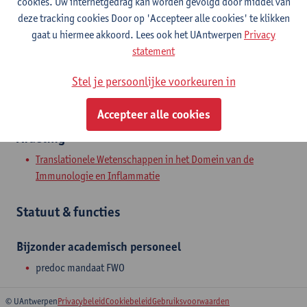
cookies. Uw internetgedrag kan worden gevolgd door middel van
Toon e-mailadres
deze tracking cookies Door op 'Accepteer alle cookies' te klikken
Tel.
+3232651212
gaat u hiermee akkoord. Lees ook het UAntwerpen
Privacy
statement
Wilrijkstraat 10
2650 Edegem, BEL
Stel je persoonlijke voorkeuren in
Accepteer alle cookies
Afdeling
Translationele Wetenschappen in het Domein van de
Immunologie en Inflammatie
Statuut & functies
Bijzonder academisch personeel
predoc mandaat FWO
© UAntwerpen
Privacybeleid
Cookiebeleid
Gebruiksvoorwaarden