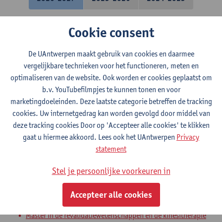
Cookie consent
Motorisch leren en ontwikkeling
Bachelor in de revalidatiewetenschappen en de
De UAntwerpen maakt gebruik van cookies en daarmee
kinesitherapie
vergelijkbare technieken voor het functioneren, meten en
optimaliseren van de website. Ook worden er cookies geplaatst om
Masterproef Revaki: deel 1
b.v. YouTubefilmpjes te kunnen tonen en voor
marketingdoeleinden. Deze laatste categorie betreffen de tracking
Master in de revalidatiewetenschappen en de kinesitherapie
cookies. Uw internetgedrag kan worden gevolgd door middel van
Master in de revalidatiewetenschappen en de kinesitherapie
deze tracking cookies Door op 'Accepteer alle cookies' te klikken
Master in de revalidatiewetenschappen en de kinesitherapie
gaat u hiermee akkoord. Lees ook het UAntwerpen
Privacy
Master in de revalidatiewetenschappen en de kinesitherapie
statement
Masterproef Revaki: deel 2
Stel je persoonlijke voorkeuren in
Master in de revalidatiewetenschappen en de kinesitherapie
Accepteer alle cookies
Master in de revalidatiewetenschappen en de kinesitherapie
Master in de revalidatiewetenschappen en de kinesitherapie