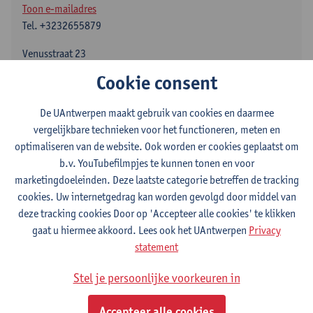
Toon e-mailadres
Tel.
+3232655879
Venusstraat 23
2000 Antwerpen, BEL
Cookie consent
De UAntwerpen maakt gebruik van cookies en daarmee
vergelijkbare technieken voor het functioneren, meten en
Afdeling
optimaliseren van de website. Ook worden er cookies geplaatst om
Faculteit Rechten - algemeen
b.v. YouTubefilmpjes te kunnen tonen en voor
marketingdoeleinden. Deze laatste categorie betreffen de tracking
Statuut & functies
cookies. Uw internetgedrag kan worden gevolgd door middel van
deze tracking cookies Door op 'Accepteer alle cookies' te klikken
gaat u hiermee akkoord. Lees ook het UAntwerpen
Privacy
Admin. & techn. personeel
statement
stafmedewerker
Stel je persoonlijke voorkeuren in
Interne mandaten
Accepteer alle cookies