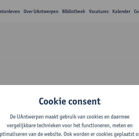
ntenleven
Over UAntwerpen
Bibliotheek
Vacatures
Kalender
Co
zoek Elke Cloots
Cookie consent
De UAntwerpen maakt gebruik van cookies en daarmee
vergelijkbare technieken voor het functioneren, meten en
ptimaliseren van de website. Ook worden er cookies geplaatst 