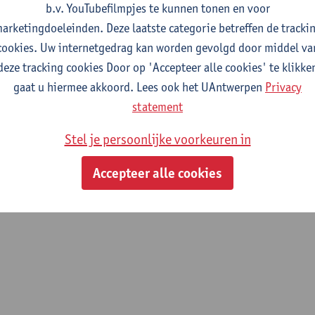
b.v. YouTubefilmpjes te kunnen tonen en voor
arketingdoeleinden. Deze laatste categorie betreffen de tracki
oep
cookies. Uw internetgedrag kan worden gevolgd door middel va
deze tracking cookies Door op 'Accepteer alle cookies' te klikke
terpersoonlijke relaties in Organisaties en Samenleving (MIOS)
gaat u hiermee akkoord. Lees ook het UAntwerpen
Privacy
m voor Media in de Samenleving (AMSoC)
statement
Stel je persoonlijke voorkeuren in
Accepteer alle cookies