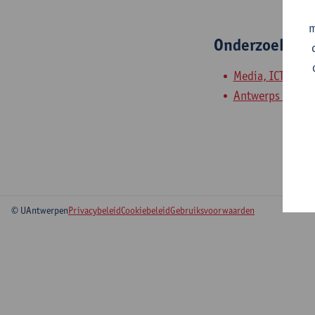
m
Onderzoeksgr
Media, ICT en in
Antwerps Centru
© UAntwerpen
Privacybeleid
Cookiebeleid
Gebruiksvoorwaarden