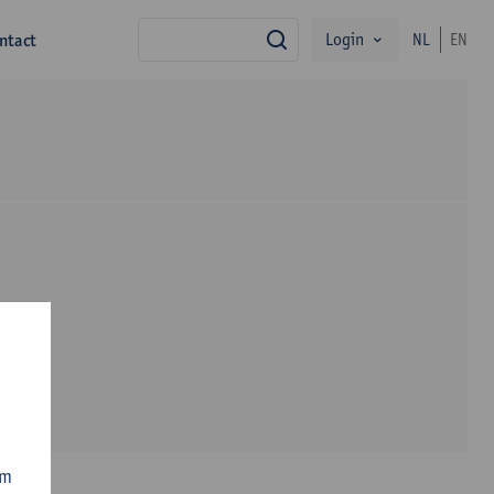
Login
ntact
NL
EN
zoek
om