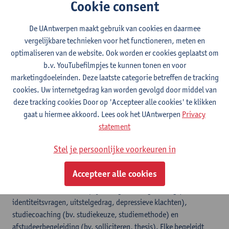
Cookie consent
Toon e-mailadres
Tel.
+3232654873
De UAntwerpen maakt gebruik van cookies en daarmee
Grote Kauwenberg 2
vergelijkbare technieken voor het functioneren, meten en
2000 Antwerpen, BEL
optimaliseren van de website. Ook worden er cookies geplaatst om
b.v. YouTubefilmpjes te kunnen tonen en voor
marketingdoeleinden. Deze laatste categorie betreffen de tracking
cookies. Uw internetgedrag kan worden gevolgd door middel van
Volg
deze tracking cookies Door op 'Accepteer alle cookies' te klikken
gaat u hiermee akkoord. Lees ook het UAntwerpen
Privacy
statement
LinkedIn
Stel je persoonlijke voorkeuren in
Elke Schelfhout is klinisch psycholoog (UGent, 2009) en
Accepteer alle cookies
psychotherapeut (UGent, 2019). Studenten kunnen bij haar
terecht voor individuele psychologische begeleiding (bv.
identiteitsvragen, uitstelgedrag, depressieve klachten),
studiecoaching (bv. studiekeuze, studiemethode) en
afstudeerbegeleiding (bv. solliciteren, thesis). Elke begeleidt