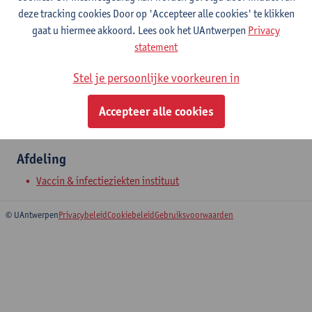
Campus Drie Eiken
deze tracking cookies Door op 'Accepteer alle cookies' te klikken
Toon e-mailadres
gaat u hiermee akkoord. Lees ook het UAntwerpen
Privacy
Tel.
+3232659757
statement
Drie Eikenstraat 663
Stel je persoonlijke voorkeuren in
2650 Edegem, BEL
Accepteer alle cookies
Afdeling
Vaccin & infectieziekten instituut
© UAntwerpen
Privacybeleid
Cookiebeleid
Gebruiksvoorwaarden