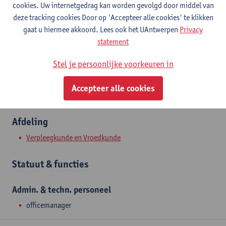
cookies. Uw internetgedrag kan worden gevolgd door middel van
Campus Drie Eiken
deze tracking cookies Door op 'Accepteer alle cookies' te klikken
Toon e-mailadres
gaat u hiermee akkoord. Lees ook het UAntwerpen
Privacy
Tel.
+3232659289
statement
Universiteitsplein 1
Stel je persoonlijke voorkeuren in
2610 Wilrijk, BEL
Accepteer alle cookies
Afdeling
Verpleegkunde en Vroedkunde
Statuut & functies
Admin. & techn. personeel
officemanager