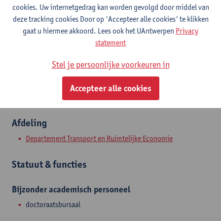
Contact
cookies. Uw internetgedrag kan worden gevolgd door middel van
deze tracking cookies Door op 'Accepteer alle cookies' te klikken
Stadscampus
gaat u hiermee akkoord. Lees ook het UAntwerpen
Privacy
statement
Toon e-mailadres
Prinsstraat 13
Stel je persoonlijke voorkeuren in
2000 Antwerpen, BEL
Accepteer alle cookies
Afdeling
Departement Transport en Ruimtelijke Economie
Statuut & functies
Bijzonder academisch personeel
doctoraatsbursaal