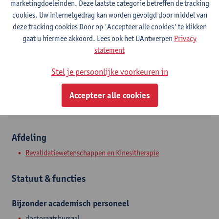
marketingdoeleinden. Deze laatste categorie betreffen de tracking
cookies. Uw internetgedrag kan worden gevolgd door middel van
Contact
deze tracking cookies Door op 'Accepteer alle cookies' te klikken
gaat u hiermee akkoord. Lees ook het UAntwerpen
Privacy
Campus Drie Eiken
statement
Toon e-mailadres
Stel je persoonlijke voorkeuren in
Universiteitsplein 1
2610 Wilrijk, BEL
Accepteer alle cookies
Afdeling
Revalidatiewetenschappen en Kinesitherapie
Statuut & functies
Bijzonder academisch personeel
doctoraatsbursaal