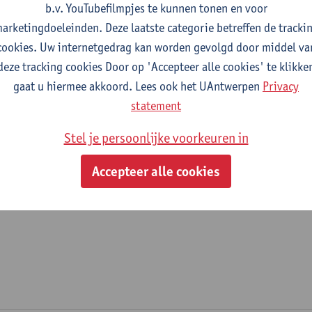
b.v. YouTubefilmpjes te kunnen tonen en voor
arketingdoeleinden. Deze laatste categorie betreffen de tracki
fdeling
cookies. Uw internetgedrag kan worden gevolgd door middel va
deze tracking cookies Door op 'Accepteer alle cookies' te klikke
Faculteit Rechten - algemeen
gaat u hiermee akkoord. Lees ook het UAntwerpen
Privacy
statement
tatuut & functies
Stel je persoonlijke voorkeuren in
dmin. & techn. personeel
Accepteer alle cookies
administratief medewerker