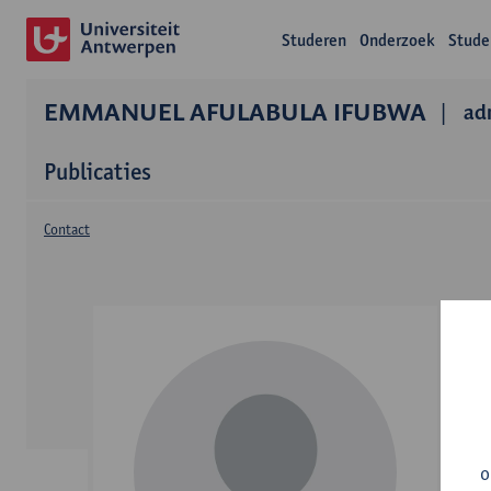
Studeren
Onderzoek
Stude
EMMANUEL AFULABULA IFUBWA
ad
Publicaties
Contact
o