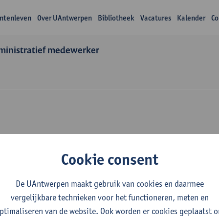
ntenleven
Over UAntwerpen
Bibliotheek
Vacatures
Kalender
Co
ministratief medewerker
Over Emmanuel Afu
Cookie consent
Ifubwa
De UAntwerpen maakt gebruik van cookies en daarmee
vergelijkbare technieken voor het functioneren, meten en
ptimaliseren van de website. Ook worden er cookies geplaatst 