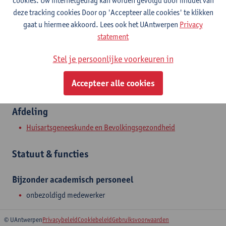
cookies. Uw internetgedrag kan worden gevolgd door middel van
Contact
deze tracking cookies Door op 'Accepteer alle cookies' te klikken
gaat u hiermee akkoord. Lees ook het UAntwerpen
Privacy
Toon e-mailadres
statement
Doornstraat 331
Stel je persoonlijke voorkeuren in
2610 Wilrijk, BEL
Accepteer alle cookies
Afdeling
Huisartsgeneeskunde en Bevolkingsgezondheid
Statuut & functies
Bijzonder academisch personeel
onbezoldigd medewerker
© UAntwerpen
Privacybeleid
Cookiebeleid
Gebruiksvoorwaarden