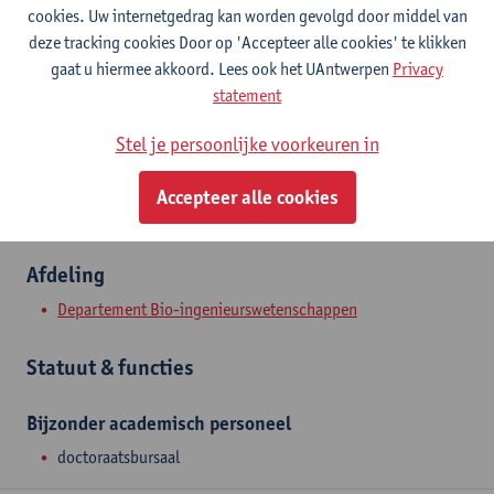
Contact
cookies. Uw internetgedrag kan worden gevolgd door middel van
deze tracking cookies Door op 'Accepteer alle cookies' te klikken
Campus Groenenborger
gaat u hiermee akkoord. Lees ook het UAntwerpen
Privacy
statement
Toon e-mailadres
Groenenborgerlaan 171
Stel je persoonlijke voorkeuren in
2020 Antwerpen, BEL
Accepteer alle cookies
Afdeling
Departement Bio-ingenieurswetenschappen
Statuut & functies
Bijzonder academisch personeel
doctoraatsbursaal